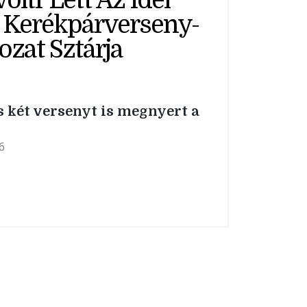
oltr Lett Az Idei
4 Kerékpárverseny-
ozat Sztárja
 két versenyt is megnyert a
6