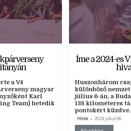
rékpárverseny
Íme a 2024-es V
itányán
hivat
rte a V4
Huszonhárom csapa
árverseny magyar
különböző nemzet 
enyzőként Karl
július 6-án, a Bu
ing Team) hetedik
138 kilométeres tá
pontokért küzdve.
Hírek
2024. július 06
Bővebben …