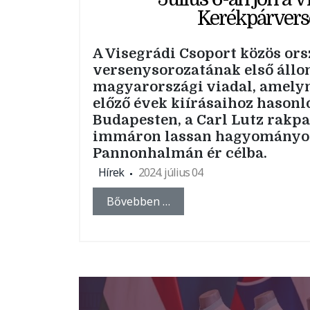
Kerékpárver
A Visegrádi Csoport közös ors
versenysorozatának első állom
magyarországi viadal, amely
előző évek kiírásaihoz hasonló
Budapesten, a Carl Lutz rakpa
immáron lassan hagyományo
Pannonhalmán ér célba.
Hírek
2024. július 04
Bővebben …