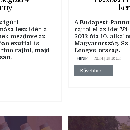
seny
ke
zágúti
A Budapest-Panno
ása lesz idén a
rajtol el az idei 
nek mezőnye az
2013 óta 10. alka
an ezúttal is
Magyarország, Szl
rton rajtol, majd
Lengyelország.
san,
Hírek
2024. július 02
Bővebben …