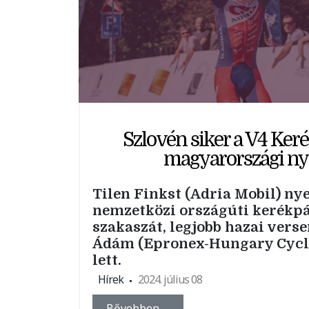
Szlovén siker a V4 Ke
magyarországi ny
Tilen Finkst (Adria Mobil) nye
nemzetközi országúti kerékp
szakaszát, legjobb hazai vers
Ádám (Epronex-Hungary Cycl
lett.
Hírek
2024. július 08
Bővebben …