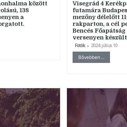
nnonhalma között
Visegrád 4 Kerék
olású, 138
futamára Budapes
rsenyen a
mezőny délelőtt 11
rgatott.
rakparton, a cél p
Bencés Főapátság 
versenyen készült
Fotók
2024. július 10
Bővebben …