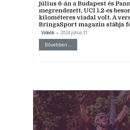
július 6-án a Budapest és Pa
megrendezett, UCI 1.2-es besor
kilométeres viadal volt. A ve
BringaSport magazin stábja fo
Videók
2024. július 31
Bővebben …