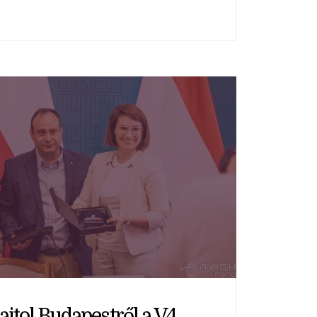
ajtol Budapestről a V4