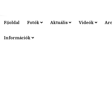
Főoldal
Fotók
Aktuális
Videók
Ar
V4 KERÉ
Információk
V4 KERÉ
V4 KERÉ
V4 KERÉ
V4 KERÉ
V4 KERÉ
V4 KERÉ
V4 KERÉ
V4 KERÉ