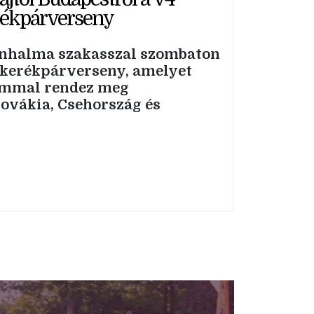
rékpárverseny
nhalma szakasszal szombaton
V4-kerékpárverseny, amelyet
lommal rendez meg
ovákia, Csehország és