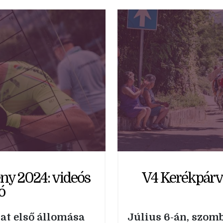
ny 2024: videós
V4 Kerékpárv
ó
zat első állomása
Július 6-án, szomb