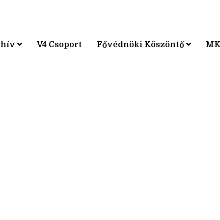
chív
V4 Csoport
Fővédnöki Köszöntő
MK
KPÁRVERSENY
KPÁRVERSENY
KPÁRVERSENY
KPÁRVERSENY
KPÁRVERSENY
KPÁRVERSENY
KPÁRVERSENY
KPÁRVERSENY
KPÁRVERSENY