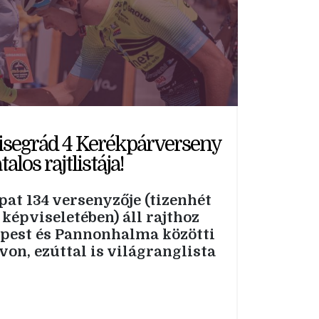
isegrád 4 Kerékpárverseny
alos rajtlistája!
t 134 versenyzője (tizenhét
képviseletében) áll rajthoz
dapest és Pannonhalma közötti
von, ezúttal is világranglista