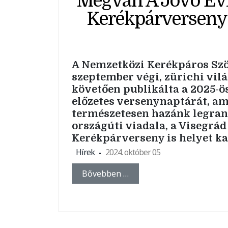
Megvan A Jövő Évi
Kerékpárverseny 
A Nemzetközi Kerékpáros Szö
szeptember végi, zürichi vil
követően publikálta a 2025-ö
előzetes versenynaptárát, a
természetesen hazánk legra
országúti viadala, a Visegrád
Kerékpárverseny is helyet ka
Hírek
2024. október 05
Bővebben …