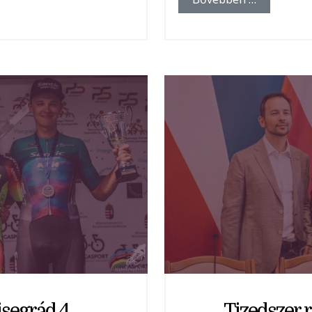
isegrád 4
Tizedszer r