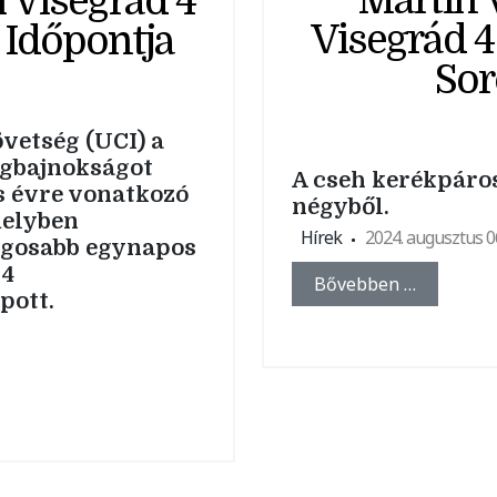
Martin V
 Visegrád 4
Visegrád 
Időpontja
Sor
vetség (UCI) a
ágbajnokságot
A cseh kerékpáros
s évre vonatkozó
négyből.
melyben
Hírek
2024. augusztus 0
ngosabb egynapos
 4
Bővebben …
pott.