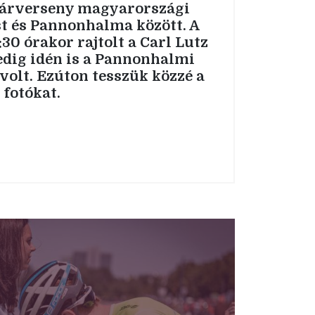
párverseny magyarországi
t és Pannonhalma között. A
:30 órakor rajtolt a Carl Lutz
edig idén is a Pannonhalmi
volt. Ezúton tesszük közzé a
 fotókat.