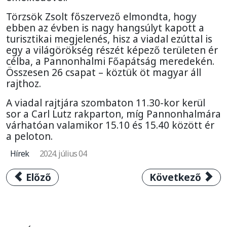
Törzsök Zsolt főszervező elmondta, hogy
ebben az évben is nagy hangsúlyt kapott a
turisztikai megjelenés, hisz a viadal ezúttal is
egy a világörökség részét képező területen ér
célba, a Pannonhalmi Főapátság meredekén.
Összesen 26 csapat – köztük öt magyar áll
rajthoz.
A viadal rajtjára szombaton 11.30-kor kerül
sor a Carl Lutz rakparton, míg Pannonhalmára
várhatóan valamikor 15.10 és 15.40 között ér
a peloton.
Hírek
2024. július 04
Előző cikk: Íme a 2024-es Visegrád 4 Kerékpár
Következő cikk:
Előző
Következő