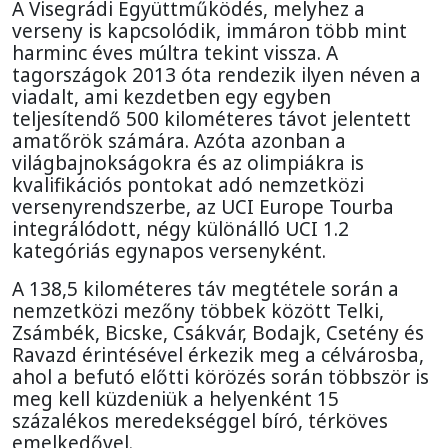
A Visegrádi Együttműködés, melyhez a
verseny is kapcsolódik, immáron több mint
harminc éves múltra tekint vissza. A
tagországok 2013 óta rendezik ilyen néven a
viadalt, ami kezdetben egy egyben
teljesítendő 500 kilométeres távot jelentett
amatőrök számára. Azóta azonban a
világbajnokságokra és az olimpiákra is
kvalifikációs pontokat adó nemzetközi
versenyrendszerbe, az UCI Europe Tourba
integrálódott, négy különálló UCI 1.2
kategóriás egynapos versenyként.
A 138,5 kilométeres táv megtétele során a
nemzetközi mezőny többek között Telki,
Zsámbék, Bicske, Csákvár, Bodajk, Csetény és
Ravazd érintésével érkezik meg a célvárosba,
ahol a befutó előtti körözés során többször is
meg kell küzdeniük a helyenként 15
százalékos meredekséggel bíró, térköves
emelkedővel.