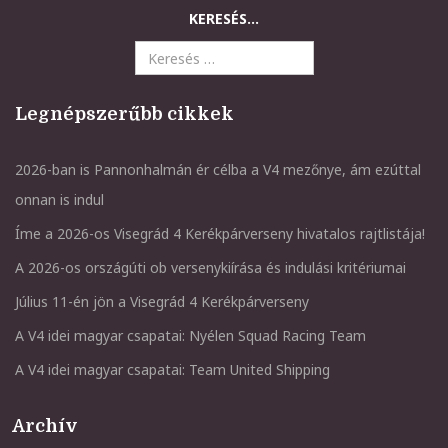
KERESÉS...
Legnépszerűbb cikkek
2026-ban is Pannonhalmán ér célba a V4 mezőnye, ám ezúttal
onnan is indul
Íme a 2026-os Visegrád 4 Kerékpárverseny hivatalos rajtlistája!
A 2026-os országúti ob versenykiírása és indulási kritériumai
Július 11-én jön a Visegrád 4 Kerékpárverseny
A V4 idei magyar csapatai: Nyélen Squad Racing Team
A V4 idei magyar csapatai: Team United Shipping
Archív