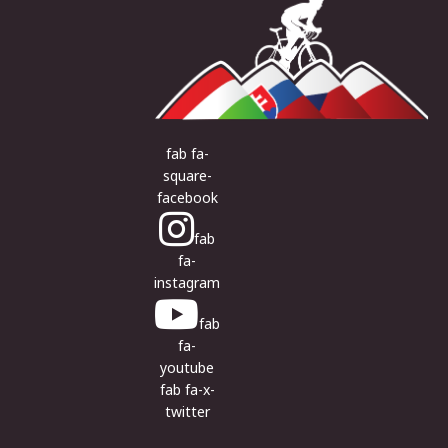
fab fa-
square-
facebook
fab
fa-
instagram
fab
fa-
youtube
fab fa-x-
twitter