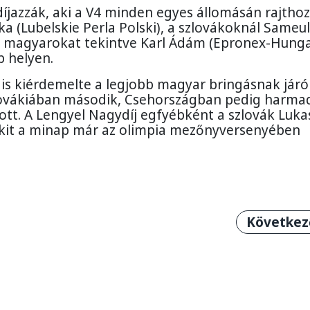
íjazzák, aki a V4 minden egyes állomásán rajthoz
ka (Lubelskie Perla Polski), a szlovákoknál Sameul
 a magyarokat tekintve Karl Ádám (Epronex-Hung
b helyen.
 is kiérdemelte a legjobb magyar bringásnak járó
lovákiában második, Csehországban pedig harma
 ott. A Lengyel Nagydíj egfyébként a szlovák Luka
 akit a minap már az olimpia mezőnyversenyében
segrád 4 Kerékpárverseny időpontja
Következő
Következ