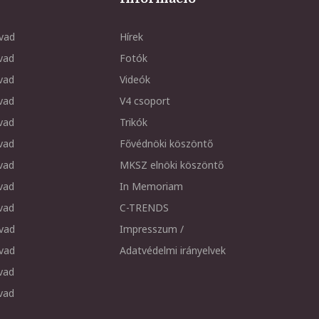
vad
Hírek
vad
Fotók
vad
Videók
vad
V4 csoport
vad
Trikók
vad
Fővédnöki köszöntő
vad
MKSZ elnöki köszöntő
vad
In Memoriam
vad
C-TRENDS
vad
Impresszum /
vad
Adatvédelmi irányelvek
vad
vad