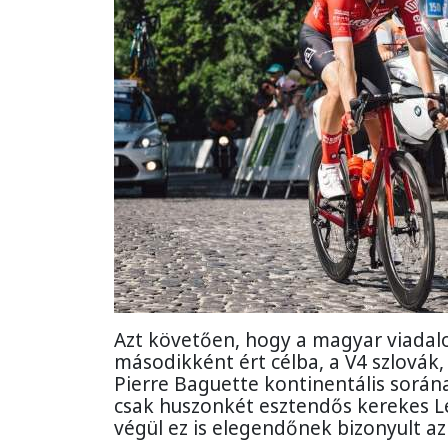
Azt követően, hogy a magyar viadalo
másodikként ért célba, a V4 szlovák
Pierre Baguette kontinentális sorána
csak huszonkét esztendős kerekes L
végül ez is elegendőnek bizonyult a