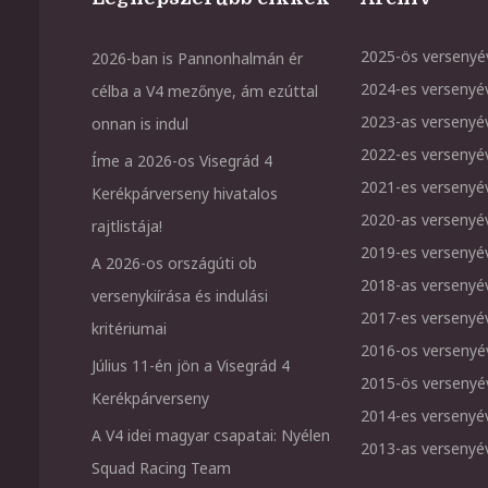
2025-ös versenyé
2026-ban is Pannonhalmán ér
2024-es versenyé
célba a V4 mezőnye, ám ezúttal
2023-as versenyé
onnan is indul
2022-es versenyé
Íme a 2026-os Visegrád 4
2021-es versenyé
Kerékpárverseny hivatalos
2020-as versenyé
rajtlistája!
2019-es versenyé
A 2026-os országúti ob
2018-as versenyé
versenykiírása és indulási
2017-es versenyé
kritériumai
2016-os versenyé
Július 11-én jön a Visegrád 4
2015-ös versenyé
Kerékpárverseny
2014-es versenyé
A V4 idei magyar csapatai: Nyélen
2013-as versenyé
Squad Racing Team