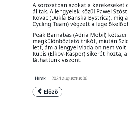
A sorozatban azokat a kerekeseket d
álltak. A lengyelek közül Pawel Szóst
Kovac (Dukla Banska Bystrica), míg
Cycling Team) végzett a legelőkelőb
Peák Barnabás (Adria Mobil) kétszer
megkülönböztető trikót, miután Sz
lett, ám a lengyel viadalon nem volt
Kubis (Elkov-Kasper) sikerét hozta,
láthattunk viszont.
Hírek
2024. augusztus 06
Előző cikk: Megvan a jövő évi Vi
Előző