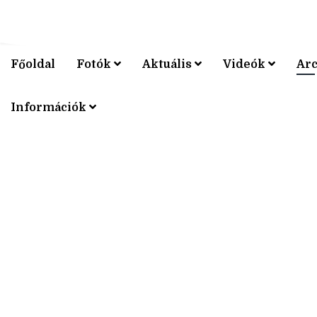
Főoldal
Fotók
Aktuális
Videók
Ar
V4 KERÉ
Információk
V4 KERÉ
V4 KERÉ
V4 KERÉ
V4 KERÉ
V4 KERÉ
V4 KERÉ
V4 KERÉ
V4 KERÉ