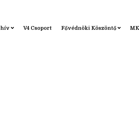
chív
V4 Csoport
Fővédnöki Köszöntő
MK
KPÁRVERSENY
KPÁRVERSENY
KPÁRVERSENY
KPÁRVERSENY
KPÁRVERSENY
KPÁRVERSENY
KPÁRVERSENY
KPÁRVERSENY
KPÁRVERSENY