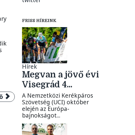
twitter
ary
FRISS HÍREINK
dik
s
Hírek
Megvan a jövő évi
Visegrád 4...
A Nemzetközi Kerékpáros
 cikk: Szlovén siker a V4 Kerékpárverseny mag
ő
Szövetség (UCI) október
elején az Európa-
bajnokságot...