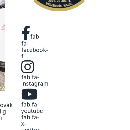
fab
fa-
facebook-
f
fab fa-
instagram
fab fa-
lovák
youtube
dig
fab fa-
m
x-