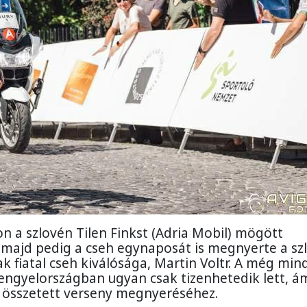
n a szlovén Tilen Finkst (Adria Mobil) mögött
, majd pedig a cseh egynaposát is megnyerte a sz
k fiatal cseh kiválósága, Martin Voltr. A még min
engyelországban ugyan csak tizenhetedik lett, á
z összetett verseny megnyeréséhez.