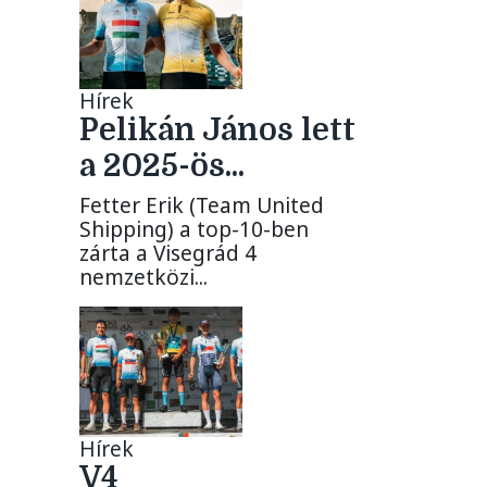
Hírek
Pelikán János lett
a 2025-ös...
Fetter Erik (Team United
Shipping) a top-10-ben
zárta a Visegrád 4
nemzetközi...
Hírek
V4