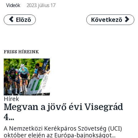
Videók
2023. július 17
Előző cikk: Visegrád 4 Kerékpárverseny 2024
Következő cikk:
Előző
Következő
FRISS HÍREINK
Hírek
Megvan a jövő évi Visegrád
4...
A Nemzetközi Kerékpáros Szövetség (UCI)
október elején az Európa-bajnokságot...