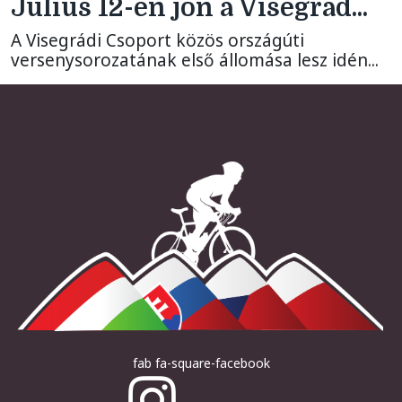
Július 12-én jön a Visegrád...
A Visegrádi Csoport közös országúti
versenysorozatának első állomása lesz idén...
fab fa-square-facebook