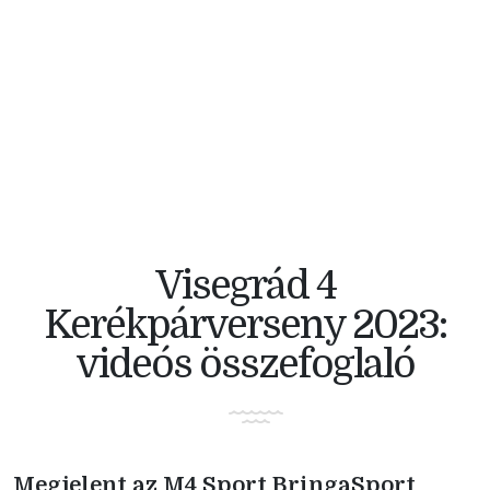
V4 KERÉKPÁRVERSENY
Visegrád 4
Kerékpárverseny 2023:
videós összefoglaló
Megjelent az M4 Sport BringaSport